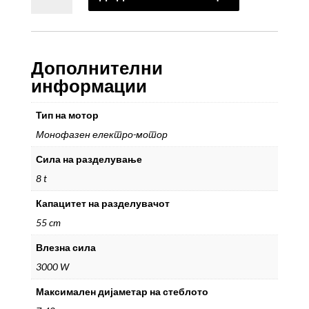
цепач
за
дрва
VLS
Дополнителни
8
информации
T
55
Тип на мотор
количина
Монофазен електро-мотор
Сила на разделување
8 t
Капацитет на разделувачот
55 cm
Влезна сила
3000 W
Максимален дијаметар на стеблото