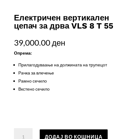
Електричен вертикален
цепач за дрва VLS 8 T 55
39,000.00
ден
Опрема​:
Прилагодуваање на должината на трупецот
Рачка за влечење
Рамно сечило
Вкстено сечило
Електричен
ДОДАЈ ВО КОШНИЦА
вертикален