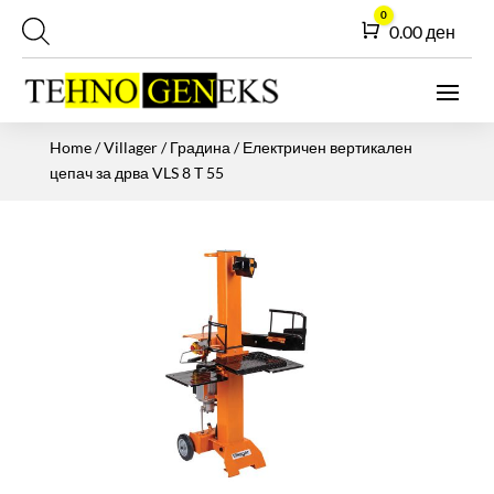
0
Cart
0.00
ден
Home
/
Villager
/
Градина
/ Електричен вертикален
цепач за дрва VLS 8 T 55