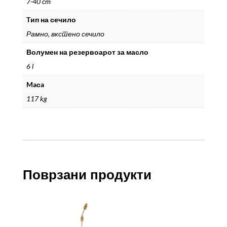
7-40 cm
Tип на сечило
Рамно, вкстено сечило
Волумен на резервоарот за масло
6 l
Maсa
117 kg
Поврзани продукти