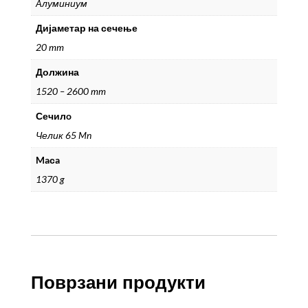
Aлуминиум
Дијаметар на сечење
20 mm
Должина
1520 – 2600 mm
Сечилo
Челик 65 Mn
Maсa
1370 g
Поврзани продукти