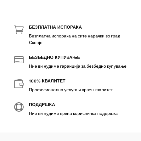
БЕЗПЛАТНА ИСПОРАКА

Безплатна испорака на сите нарачки во град
Скопје
БЕЗБЕДНО КУПУВАЊЕ

Ние ви нудиме гаранција за безбедно купување
100% КВАЛИТЕТ

Професионална услуга и врвен квалитет
ПОДДРШКА

Ние ви нудиме врвна корисничка поддршка