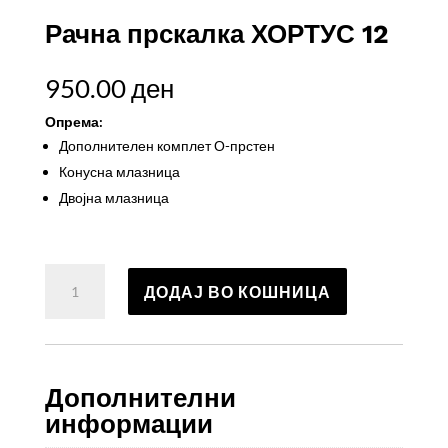
Рачна прскалка ХОРТУС 12
950.00
ден
Опрема:
Дополнителен комплет О-прстен
Конусна млазница
Двојна млазница
Рачна
ДОДАЈ ВО КОШНИЦА
прскалка
ХОРТУС
12
количина
Дополнителни
информации