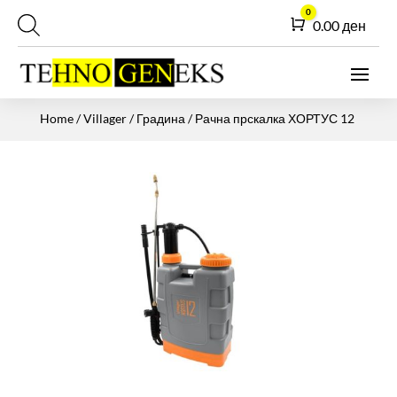
0
Cart
0.00
ден
Home
/
Villager
/
Градина
/ Рачна прскалка ХОРТУС 12