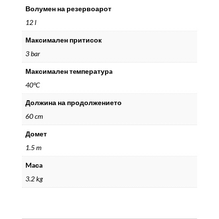
Волумен на резервоарот
12 l
Максимален притисок
3 bar
Максимален тeмпературa
40°C
Должина на продолжението
60 cm
Домет
1.5 m
Maсa
3.2 kg