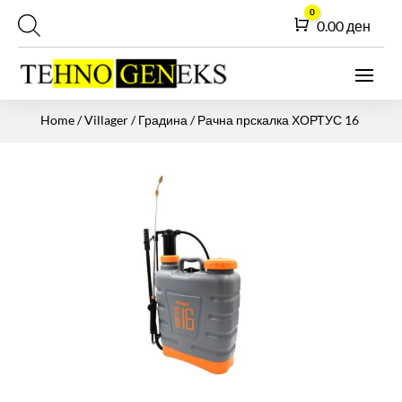
0
Cart
0.00
ден
Home
/
Villager
/
Градина
/ Рачна прскалка ХОРТУС 16