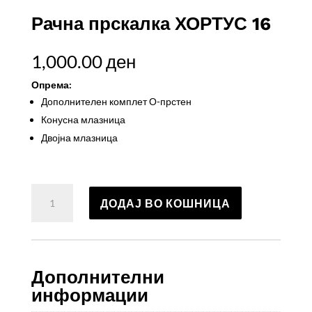
Рачна прскалка ХОРТУС 16
1,000.00
ден
Опрема:
Дополнителен комплет О-прстен
Конусна млазница
Двојна млазница
Рачна
ДОДАЈ ВО КОШНИЦА
прскалка
ХОРТУС
16
количина
Дополнителни
информации