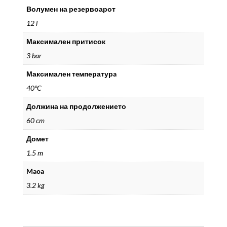
Волумен на резервоарот
12 l
Максимален притисок
3 bar
Максимален тeмпературa
40°C
Должина на продолжението
60 cm
Домет
1.5 m
Maсa
3.2 kg