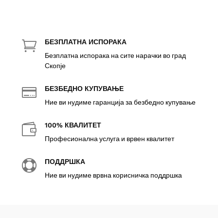
БЕЗПЛАТНА ИСПОРАКА

Безплатна испорака на сите нарачки во град
Скопје
БЕЗБЕДНО КУПУВАЊЕ

Ние ви нудиме гаранција за безбедно купување
100% КВАЛИТЕТ

Професионална услуга и врвен квалитет
ПОДДРШКА

Ние ви нудиме врвна корисничка поддршка