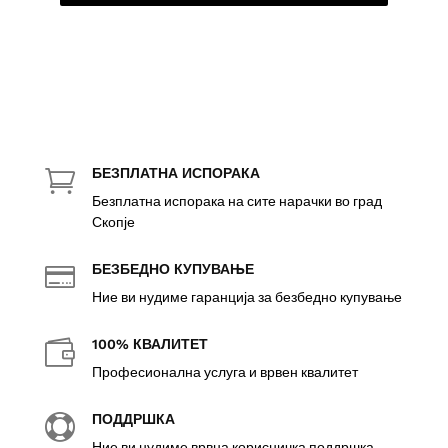
БЕЗПЛАТНА ИСПОРАКА

Безплатна испорака на сите нарачки во град
Скопје
БЕЗБЕДНО КУПУВАЊЕ

Ние ви нудиме гаранција за безбедно купување
100% КВАЛИТЕТ

Професионална услуга и врвен квалитет
ПОДДРШКА

Ние ви нудиме врвна корисничка поддршка