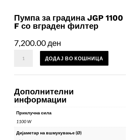
Пумпа за градина JGP 1100
F со вграден филтер
7,200.00
ден
Пумпа
ДОДАЈ ВО КОШНИЦА
за
градина
JGP
1100
F
Дополнителни
со
информации
вграден
филтер
Приклучна сила
количина
1100 W
Дијаметар на вшмукување (Ø)