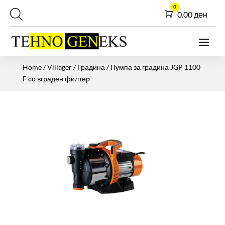
0
Cart
0.00
ден
Home
/
Villager
/
Градина
/ Пумпа за градина JGP 1100
F со вграден филтер