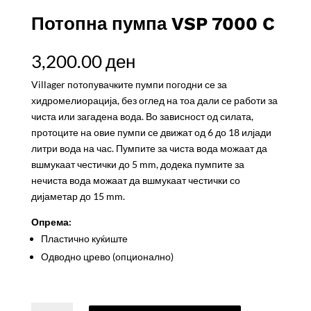
Потопна пумпа VSP 7000 C
3,200.00
ден
Villager потопувачките пумпи погодни се за
хидромелиорација, без оглед на тоа дали се работи за
чиста или загадена вода. Во зависност од силата,
протоците на овие пумпи се движат од 6 до 18 илјади
литри вода на час. Пумпите за чиста вода можаат да
вшмукаат честички до 5 mm, додека пумпите за
нечиста вода можаат да вшмукаат честички со
дијаметар до 15 mm.
Опрема​:
Пластично куќиште
Одводно црево (oпционалнo)
Потопна