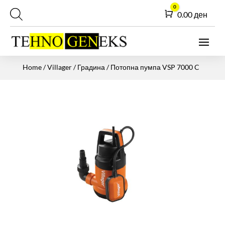
0
Cart
0.00
ден
Home
/
Villager
/
Градина
/ Потопна пумпа VSP 7000 C