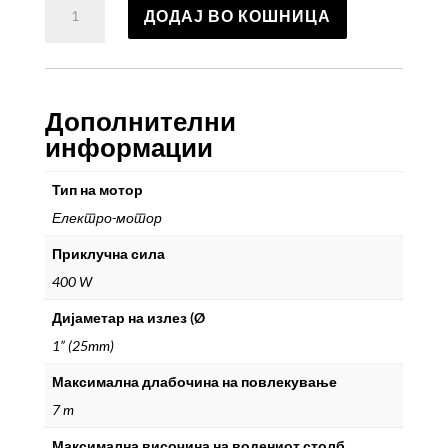
ДОДАЈ ВО КОШНИЦА
пумпа
VSP
7000
C
количина
Дополнителни
информации
Тип на мотор
Електро-мотор
Приклучна сила
400 W
Дијаметар на излез (Ø
1” (25mm)
Максимална длабочина на повлекување
7 m
Максимална височина на водениот столб