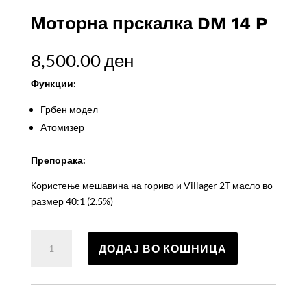
Моторна прскалка DM 14 P
8,500.00
ден
Функции:
Грбен модел
Aтомизер
Препорака:
Користење мешавина на гориво и Villager 2T масло во
размер 40:1 (2.5%)
Моторна
ДОДАЈ ВО КОШНИЦА
прскалка
DM
14
P