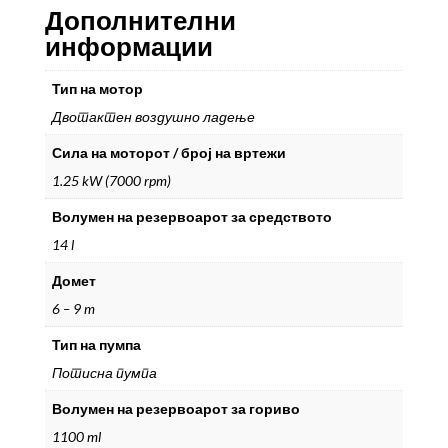
количина
Дополнителни
информации
Тип на мотор
Двотактен воздушно ладење
Сила на моторот / број на вртежи
1.25 kW (7000 rpm)
Волумен на резервоарот за средството
14 l
Домет
6 – 9 m
Тип на пумпа
Потисна пумпа
Волумен на резервоарот за гориво
1100 ml