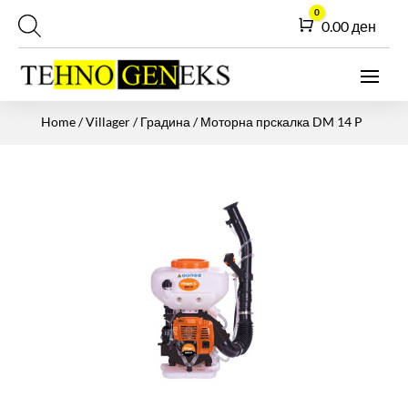
0
Cart
0.00
ден
Home
/
Villager
/
Градина
/ Моторна прскалка DM 14 P