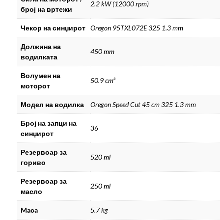
2.2 kW (12000 rpm)
број на вртежи
Чекор на синџирот
Oregon 95TXL072E 325 1.3 mm
Должина на
450 mm
водилката
Волумен на
50.9 cm³
моторот
Модел на водилка
Oregon Speed Cut 45 cm 325 1.3 mm
Број на запци на
36
синџирот
Резервоар за
520 ml
гориво
Резервоар за
250 ml
масло
Maсa
5.7 kg