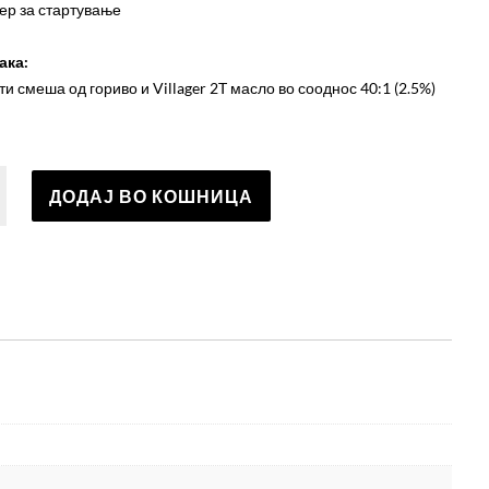
ер за стартување
ака:
и смеша од гориво и Villager 2T масло во сооднос 40:1 (2.5%)
а
ДОДАЈ ВО КОШНИЦА
а