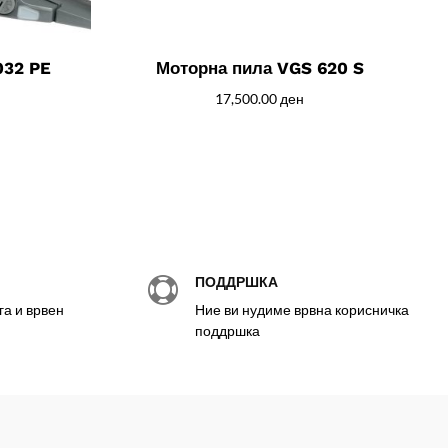
032 PE
Моторна пила VGS 620 S
17,500.00
ден
ПОДДРШКА

а и врвен
Ние ви нудиме врвна корисничка
поддршка