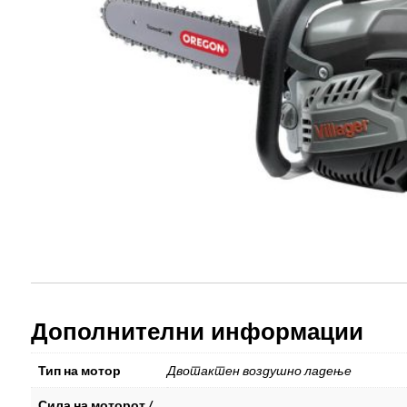
Дополнителни информации
Тип на мотор
Двотактен воздушно ладење
Сила на моторот /