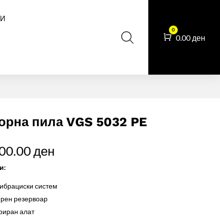
И
0
Cart
0.00
ден
орна пила VGS 5032 PE
800.00
ден
и:
ибрациски систем
рен резервоар
риран алат