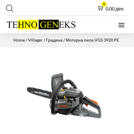
0
Cart
0.00
ден
Home
/
Villager
/
Градина
/ Моторна пила VGS 3920 PE