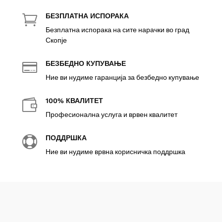
БЕЗПЛАТНА ИСПОРАКА

Безплатна испорака на сите нарачки во град
Скопје
БЕЗБЕДНО КУПУВАЊЕ

Ние ви нудиме гаранција за безбедно купување
100% КВАЛИТЕТ

Професионална услуга и врвен квалитет
ПОДДРШКА

Ние ви нудиме врвна корисничка поддршка