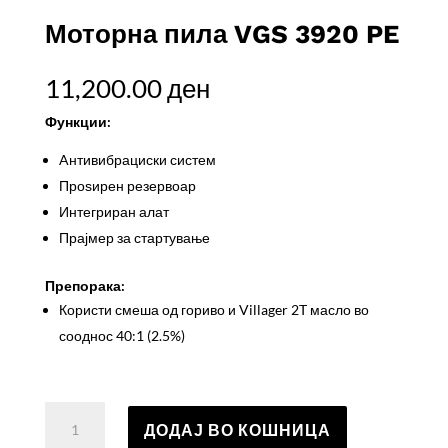
Моторна пила VGS 3920 PE
11,200.00
ден
Функции:
Aнтивибрациски систем
Проѕирен резервоар
Интегриран алат
Прајмер за стартување
Препорака:
Користи смеша од гориво и Villager 2T масло во
сооднос 40:1 (2.5%)
Моторна
ДОДАЈ ВО КОШНИЦА
пила