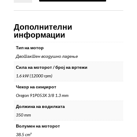
VGS
3920
PE
количина
Дополнителни
информации
Тип на мотор
Двотактен воздушно ладење
Сила на моторот / број на вртежи
1.6 kW (12000 rpm)
Чекор на синџирот
Oregon 91P053X 3/8 1.3 mm
Должина на водилката
350 mm
Волумен на моторот
38.5 cm³