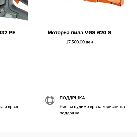
032 PE
Моторна пила VGS 620 S
17,500.00
ден
ПОДДРШКА

а и врвен
Ние ви нудиме врвна корисничка
поддршка