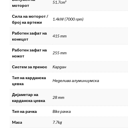
51.7cm³
моторот
Сила на моторот /
1.4kW (7000 rpm)
број на вртежи
Работен зафат на
415 mm
конецот
Работен зафат на
255 mm
ножот
Систем за пренос
Кардан
Tип на карданска
Неделивa алуминиумска
цевка
Дијаметар на
28 mm
карданска цевка
Тип на рачка
Bike рачка
Maсa
7.7kg