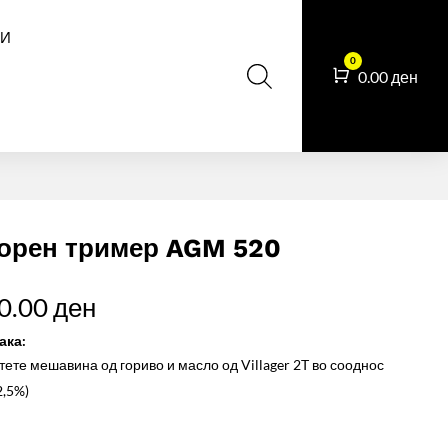
И
0
Cart
0.00
ден
орен тример AGM 520
0.00
ден
ака:
тете мешавина од гориво и масло од Villager 2T во сооднос
2,5%)