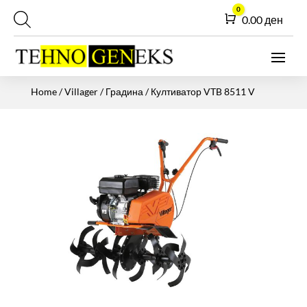
0
Cart
0.00
ден
Home
/
Villager
/
Градина
/ Култиватор VTB 8511 V