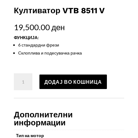
Култиватор VTB 8511 V
19,500.00
ден
ФУНКЦИЈА:
6 стандардни фрези
Склоплива и подесувачка рачка
Култиватор
ДОДАЈ ВО КОШНИЦА
VTB
8511
V
количина
Дополнителни
информации
Тип на мотор