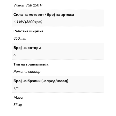
Villager VGR 250 H
Сила на моторот / број на вртежи
4.1 kW (3600 rpm)
Работна ширина
850 mm
Број на ротори
6
Тип на трансмисија
Ремен и синџир
Број на брзини (напред/назад)
1/1
Maсa
53 kg