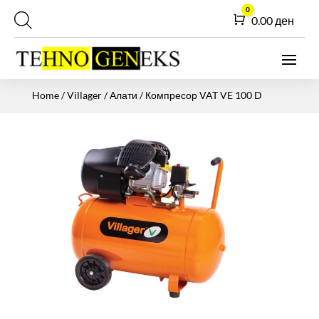
0
Cart
0.00
ден
Home
/
Villager
/
Алати
/ Компресор VAT VE 100 D