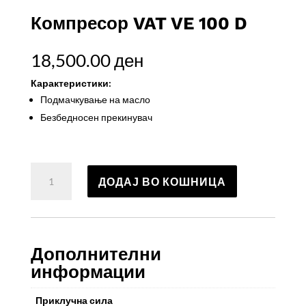
Компресор VAT VE 100 D
18,500.00
ден
Карактеристики:
Подмачкување на масло
Безбедносен прекинувач
Компресор
ДОДАЈ ВО КОШНИЦА
VAT
VE
100
D
количина
Дополнителни
информации
Приклучна сила