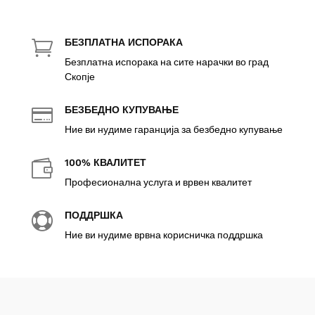
БЕЗПЛАТНА ИСПОРАКА

Безплатна испорака на сите нарачки во град
Скопје
БЕЗБЕДНО КУПУВАЊЕ

Ние ви нудиме гаранција за безбедно купување
100% КВАЛИТЕТ

Професионална услуга и врвен квалитет
ПОДДРШКА

Ние ви нудиме врвна корисничка поддршка