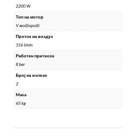
2200 W
Тип на мотор
V моторот
Проток на воздух
316 l/min
Работен притисок
8 bar
Број на излези
2
Maсa
65 kg