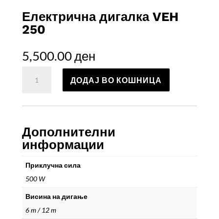
Електрична дигалка VEH
250
5,500.00
ден
Електрична
ДОДАЈ ВО КОШНИЦА
дигалка
VEH
250
количина
Дополнителни
информации
Приклучна сила
500 W
Висина на дигање
6 m / 12 m