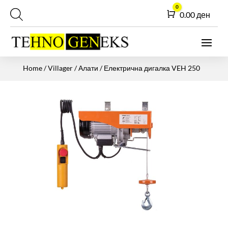
0
Cart
0.00
ден
Home
/
Villager
/
Алати
/ Електрична дигалка VEH 250