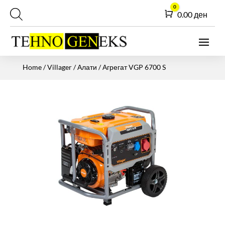
0
Cart
0.00
ден
Home
/
Villager
/
Алати
/ Агрегат VGP 6700 S