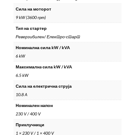
Сила на моторот
9 kW (3600 rpm)
Тип на стартер
Реверзибилен/ Електро-старт
Номинална сила kW / kVA
6 kW
Максималнa сила kW / kVA
6.5 kW
Сила на електрична струја
10.8 A
Номинален напон
230 V / 400 V
Приклучници
1 × 230 V / 1 × 400 V