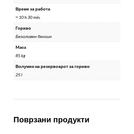
Време за работа
≈ 10 h 30 min.
Гориво
Безоловен бензин
Maсa
85 kg
Волумен на резервоарот за гориво
25 l
Поврзани продукти