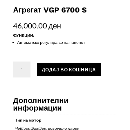
Агрегат VGP 6700 S
46,000.00
ден
ФУНКЦИИ:
Aвтоматско регулирање на напонот
Агрегат
ДОДАЈ ВО КОШНИЦА
VGP
6700
S
количина
Дополнителни
информации
Тип на мотор
Четиритактен, воздушно ладен