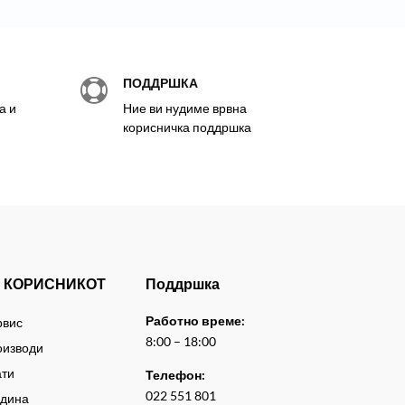
ПОДДРШКА

а и
Ние ви нудиме врвна
корисничка поддршка
 КОРИСНИКОТ
Поддршка
Работно време:
рвис
8:00 – 18:00
оизводи
ати
Телефон:
022 551 801
адина