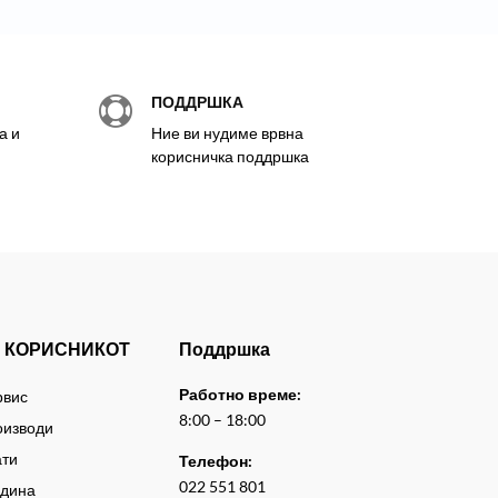
ПОДДРШКА

а и
Ние ви нудиме врвна
корисничка поддршка
 КОРИСНИКОТ
Поддршка
Работно време:
рвис
8:00 – 18:00
оизводи
ати
Телефон:
022 551 801
адина