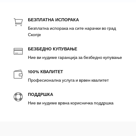
БЕЗПЛАТНА ИСПОРАКА

Безплатна испорака на сите нарачки во град
Скопје
БЕЗБЕДНО КУПУВАЊЕ

Ние ви нудиме гаранција за безбедно купување
100% КВАЛИТЕТ

Професионална услуга и врвен квалитет
ПОДДРШКА

Ние ви нудиме врвна корисничка поддршка