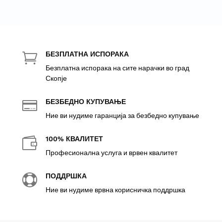
БЕЗПЛАТНА ИСПОРАКА

Безплатна испорака на сите нарачки во град
Скопје
БЕЗБЕДНО КУПУВАЊЕ

Ние ви нудиме гаранција за безбедно купување
100% КВАЛИТЕТ

Професионална услуга и врвен квалитет
ПОДДРШКА

Ние ви нудиме врвна корисничка поддршка