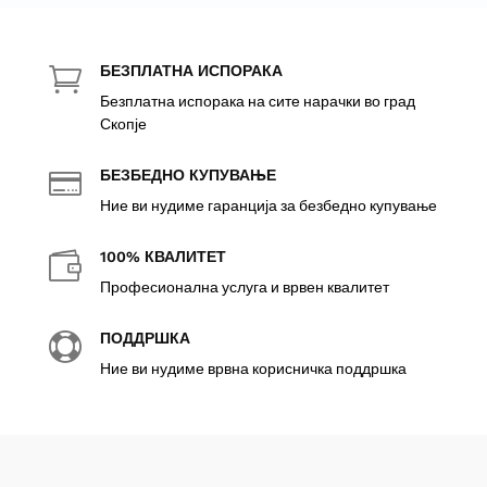
БЕЗПЛАТНА ИСПОРАКА

Безплатна испорака на сите нарачки во град
Скопје
БЕЗБЕДНО КУПУВАЊЕ

Ние ви нудиме гаранција за безбедно купување
100% КВАЛИТЕТ

Професионална услуга и врвен квалитет
ПОДДРШКА

Ние ви нудиме врвна корисничка поддршка