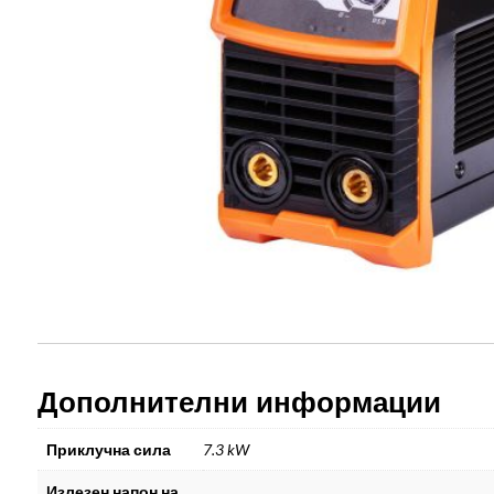
Дополнителни информации
Приклучна сила
7.3 kW
Излезен напон на