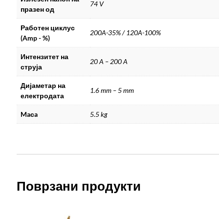
74 V
празен од
Работен циклус
200A-35% / 120A-100%
(Amp - %)
Интензитет на
20 A – 200 A
струја
Дијаметар на
1.6 mm – 5 mm
електродата
Maсa
5.5 kg
Поврзани продукти