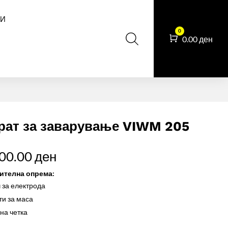
И
0
Cart
0.00
ден
рат за заварување VIWM 205
500.00
ден
ителна опрема:
 за електрода
и за маса
на четка